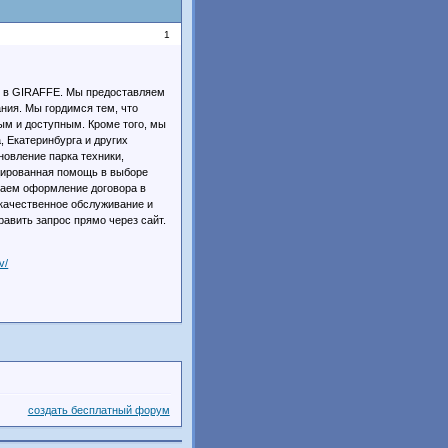
1
ь в GIRAFFE. Мы предоставляем
ния. Мы гордимся тем, что
ым и доступным. Кроме того, мы
 Екатеринбурга и других
овление парка техники,
цированная помощь в выборе
гаем оформление договора в
качественное обслуживание и
вить запрос прямо через сайт.
v/
создать бесплатный форум