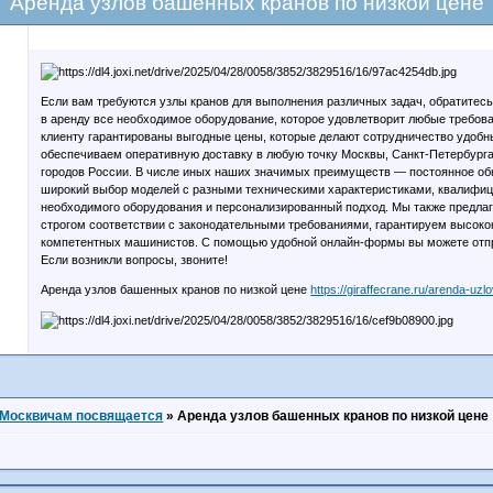
Аренда узлов башенных кранов по низкой цене
Если вам требуются узлы кранов для выполнения различных задач, обратитес
в аренду все необходимое оборудование, которое удовлетворит любые требова
клиенту гарантированы выгодные цены, которые делают сотрудничество удобн
обеспечиваем оперативную доставку в любую точку Москвы, Санкт-Петербурга,
городов России. В числе иных наших значимых преимуществ — постоянное обн
широкий выбор моделей с разными техническими характеристиками, квалифи
необходимого оборудования и персонализированный подход. Мы также предла
строгом соответствии с законодательными требованиями, гарантируем высоко
компетентных машинистов. С помощью удобной онлайн-формы вы можете отпра
Если возникли вопросы, звоните!
Аренда узлов башенных кранов по низкой цене
https://giraffecrane.ru/arenda-uzlo
Москвичам посвящается
»
Аренда узлов башенных кранов по низкой цене