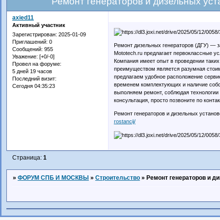
Ремонт генераторов и дизельных уста
axied11
Активный участник
Зарегистрирован
: 2025-01-09
Приглашений:
0
Ремонт дизельных генераторов (ДГУ) — з
Сообщений:
955
Mototech.ru предлагает первоклассные ус
Уважение:
[+0/-0]
Компания имеет опыт в проведении таки
Провел на форуме:
преимуществом является разумная стоимо
5 дней 19 часов
предлагаем удобное расположение серви
Последний визит:
временем комплектующих и наличие собс
Сегодня 04:35:23
выполняем ремонт, соблюдая технологии 
консультация, просто позвоните по кон
Ремонт генераторов и дизельных установ
rostancij/
Страница:
1
»
ФОРУМ СПБ И МОСКВЫ
»
Строительство
»
Ремонт генераторов и ди