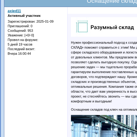
Оснащение склад
axied11
Активный участник
Зарегистрирован
: 2025-01-09
Приглашений:
0
Сообщений:
953
Уважение:
[+0/-0]
Провел на форуме:
Нужен профессиональный подход к соз
5 дней 19 часов
СКЛАД» поможет справиться с этим! Мы д
Последний визит:
сфере складского оборудования и логис
Вчера 16:00:44
от довольных клиентов. Мы предлагаем 
позволяет сделать выгодную покупку. Од
решению задач — мы тщательно прорабат
гарантируем выполнение поставленных це
договоров, что подтверждает нашу. Кром
складских и производственных объектов, 
оптимальные решения. Компания также о
области, что дает вам уверенность в выс
проект, не стесняйтесь звонить — мы сд
комфортным и выгодным!
Оснащение складов под ключ на оптимал