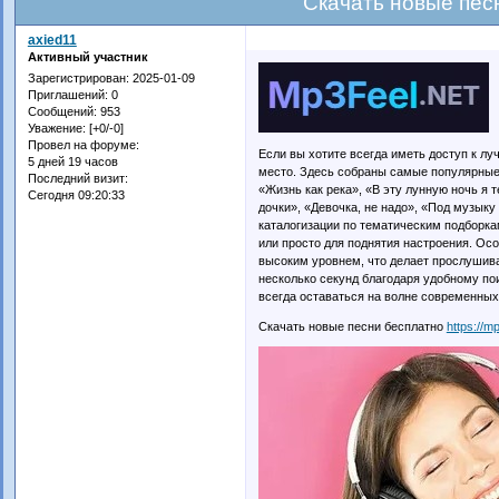
Скачать новые пес
axied11
Активный участник
Зарегистрирован
: 2025-01-09
Приглашений:
0
Сообщений:
953
Уважение:
[+0/-0]
Провел на форуме:
Если вы хотите всегда иметь доступ к 
5 дней 19 часов
место. Здесь собраны самые популярные 
Последний визит:
«Жизнь как река», «В эту лунную ночь я 
Сегодня 09:20:33
дочки», «Девочка, не надо», «Под музык
каталогизации по тематическим подборкам
или просто для поднятия настроения. Ос
высоким уровнем, что делает прослушив
несколько секунд благодаря удобному по
всегда оставаться на волне современных 
Скачать новые песни бесплатно
https://mp