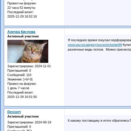
Провел на форуме:
22 часа 52 минуты
Последний визит:
2025-12-29 16:52:16
Анечка Кислова
Активный участник
Я последнее время покупал перфорирова
moscow.ru/category/osveshchenie/99
Купил
различные виды лотков. Можно присмотр
Зарегистрирован
: 2024-11-01
Приглашений:
0
Сообщений:
110
Уважение:
[+0/-0]
Провел на форуме:
1 день 7 часов
Последний визит:
2025-12-29 16:51:50
Dessert
Активный участник
К какому поставщику в итоге обратились?
Зарегистрирован
: 2024-09-19
Приглашений:
0
Сообщений:
352