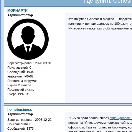
Где купить Genesi
МОРИАРТИ
Администратор
Кто покупал Genesis в Москве — подскаж
наличии, и не приходилось по 100 раз чт
Интересует также, как с обслуживанием п
Зарегистрирован
: 2020-03-31
Приглашений:
0
Сообщений:
1934
Уважение:
[+0/-0]
Провел на форуме:
5 дней 20 часов
Последний визит:
Вчера 19:45:31
homebusiness
Администратор
Я GV70 брал весной через
https://genesi
Зарегистрирован
: 2006-12-22
перекупы. У них шоурум нормальный, мож
Приглашений:
0
оформили. Там не только выбор норм, но 
Сообщений:
1373
объясняют, что к чему, не втюхивают. Я 