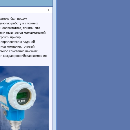
1
ходим был продукт,
дежную работу в сложных
ноавтоматика, поняли, что
ании отличается максимальной
троить прибор
 справляется с задачей
иса компании, готовый
льное сочетание высоких
ся каждая российская компания-