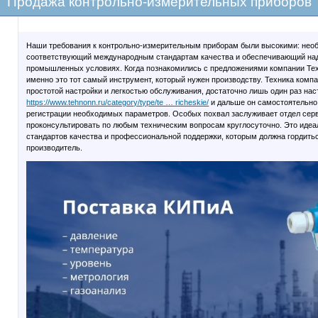
Продажа контрольно-измерительных приборов
Наши требования к контрольно-измерительным приборам были высокими: необ
соответствующий международным стандартам качества и обеспечивающий на
промышленных условиях. Когда познакомились с предложениями компании Тех
именно это тот самый инструмент, который нужен производству. Техника комп
простотой настройки и легкостью обслуживания, достаточно лишь один раз нас
https://www.tehnonn.ru/category/type/te … richeskie/
и дальше он самостоятельно
регистрации необходимых параметров. Особых похвал заслуживает отдел серв
проконсультировать по любым техническим вопросам круглосуточно. Это идеа
стандартов качества и профессиональной поддержки, которым должна гордить
производитель.