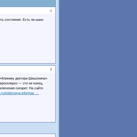
1
ть состояние. Есть ли шанс
2
в «Клинику доктора Шишонина».
еросклероз — это не конец,
ключения сигарет. На сайте
in.ru/poleznaya-informac …