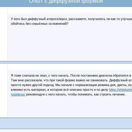
Опыт с диффузной формой
У кого был диффузный атеросклероз, расскажите, получилось ли как-то улучши
обойтись без серьёзных осложнений?
Я тоже сначала не знал, с чего начать. После постановки диагноза обратился 
Там мне рассказали, что при такой форме важно не паниковать. Диффузный ат
просто нужен другой подход. Мы начали с нормализации режима дня, диеты, ис
клиники есть материал, в котором всё описано просто и по делу
https://shishon
roskleroz/
рекомендую с него начать, чтобы понимать, как строить лечение.