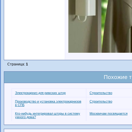
Страница:
1
Похожие 
Электрокарниз для римских штор
Строительство
Производство и установка электрокарнизов
Строительство
в СПБ
Кто-нибудь интегрировал шторы в систему
Москвичам посвящается
умного дома?