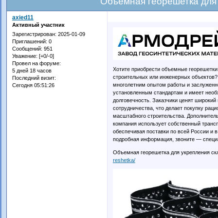
Объемная георешетка для
axied11
Активный участник
Зарегистрирован
: 2025-01-09
Приглашений:
0
Сообщений:
951
Уважение:
[+0/-0]
Провел на форуме:
Хотите приобрести объемные георешетки 
5 дней 18 часов
строительных или инженерных объектов
Последний визит:
многолетним опытом работы и заслуженно
Сегодня 05:51:26
установленным стандартам и имеет необ
долговечность. Заказчики ценят широкий
сотрудничества, что делает покупку рац
масштабного строительства. Дополнител
компания использует собственный транс
обеспечивая поставки по всей России и в
подробная информация, звоните — специ
Объемная георешетка для укрепления ск
reshetka/