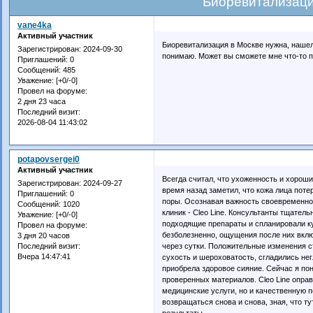
Биоревитализаци
vane4ka
Активный участник
Биоревитализация в Москве нужна, нашел 
Зарегистрирован
: 2024-09-30
понимаю. Может вы сможете мне что-то 
Приглашений:
0
Сообщений:
485
Уважение:
[+0/-0]
Провел на форуме:
2 дня 23 часа
Последний визит:
2026-08-04 11:43:02
potapovsergei0
Активный участник
Всегда считал, что ухоженность и хорош
Зарегистрирован
: 2024-09-27
время назад заметил, что кожа лица пот
Приглашений:
0
поры. Осознавая важность своевременно
Сообщений:
1020
клиник - Cleo Line. Консультанты тщател
Уважение:
[+0/-0]
подходящие препараты и спланировали к
Провел на форуме:
безболезненно, ощущения после них вкл
3 дня 20 часов
через сутки. Положительные изменения с
Последний визит:
Вчера 14:47:41
сухость и шероховатость, сгладились не
приобрела здоровое сияние. Сейчас я п
проверенных материалов. Cleo Line опра
медицинские услуги, но и качественную п
возвращаться снова и снова, зная, что 
результаты.