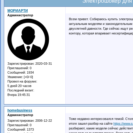
Электрошокер для
МОРИАРТИ
Администратор
Всем привет. Собираюсь купить электрош
актуальным моделям и законодательным 
двухлетней давности. Где сейчас ищут р
контору, которая впаривает несертифици
Зарегистрирован
: 2020-03-31
Приглашений:
0
Сообщений:
1934
Уважение:
[+0/-0]
Провел на форуме:
5 дней 20 часов
Последний визит:
Вчера 19:45:31
homebusiness
Администратор
Тоже недавно интересовался темой. Стол
Зарегистрирован
: 2006-12-22
итоге зашел разбор на сайте
https://www.s
Приглашений:
0
разбирают, какие модели сейчас действ
Сообщений:
1373
какие только выглядят грозно. Даже есть