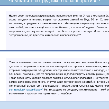
Чем занять сотрудников на корпоративе?
Нужен совет по организации корпоративного мероприятия. У нас в компании бу
около пятидесяти человек, возраст сотрудников разный, от 20 до 50 лет. Хотим
застольем, а придумать что-то активное, чтобы люди не сидели по углам и не 
само собой, но хочется ещё чего-то необычного, что всех объединит. Был опыт
понравилось, потому что не каждый готов бегать и решать загадки. Может, кто-
экстремальное, но при этом интересное и вовлекающее?
У нас в компании тоже постоянно ломают голову над тем, как разнообразить к
сделали эксперимент — пригласили выездной мастер-класс, и оказалось, что 
старшим сотрудникам. Мы делали мастер-класс по изготовлению шоколада, и 
общались, смеялись, кто-то впервые в жизни делал конфеты своими руками, по
Такая активность хорошо снимает зажимы, объединяет коллектив и не требует 
самом деле форматов много, от кулинарии до творческих занятий. В Питере мо
них огромный выбор тем и всё под ключ, никаких забот. Ссылка, где можно по
sun.ru/uslugi/master-klassy/
. Мы тогда даже не ожидали, что это вызовет такой в
вспоминали и просили повторить что-то подобное.