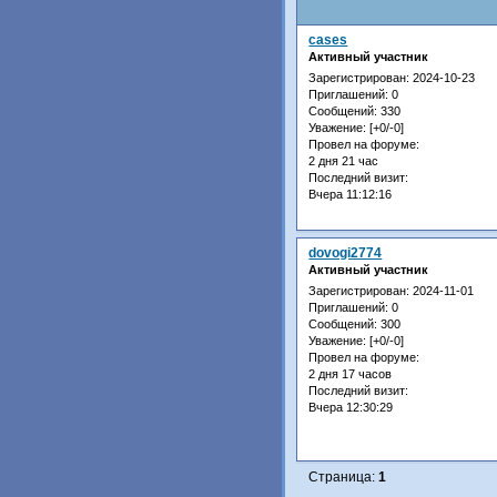
cases
Активный участник
Зарегистрирован
: 2024-10-23
Приглашений:
0
Сообщений:
330
Уважение:
[+0/-0]
Провел на форуме:
2 дня 21 час
Последний визит:
Вчера 11:12:16
dovogi2774
Активный участник
Зарегистрирован
: 2024-11-01
Приглашений:
0
Сообщений:
300
Уважение:
[+0/-0]
Провел на форуме:
2 дня 17 часов
Последний визит:
Вчера 12:30:29
Страница:
1