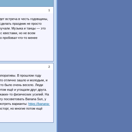
1
дет встреча в честь годовщины,
 сделать праздник не просто
скучали. Музыка и танцы — это
 с квестами, но не всем
то пробовал что-то менее
2
орпоративы. В прошлом году
это отлично зашло и молодым, и
это было очень весело. Люди
том ещё и угощали друг друга.
каких-то физических усилий. На
гу посоветовать Banana Sun, у
смотреть варианты:
https://banana-
осторг, но многие потом ещё