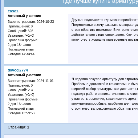
Где лучше купить арматуру
cases
Активный участник
Друзья, подскажите, где можно приобрес
Зарегистрирован
: 2024-10-23
Подмосковье и хочу заказать материал дл
Приглашений:
0
стоит обратить внимание. В интернете мн
Сообщений:
325
действительно стоит своих денег. Кто-то
Уважение:
[+0/-0]
кого-то есть хорошие проверенные поста
Провел на форуме:
2 дня 18 часов
Последний визит:
Сегодня 14:34:44
dovogi2774
Активный участник
Я недавно покупал арматуру для строите
Зарегистрирован
: 2024-11-01
Проблем с доставкой и качеством не был
Приглашений:
0
широкий выбор арматуры, как для частных
Сообщений:
294
подход к работе и внимательность к клие
Уважение:
[+0/-0]
у вас есть сомнения, какая именно армат
Провел на форуме:
конкурентоспособные, особенно для таки
2 дня 16 часов
строительства, рекомендую обратить вни
Последний визит:
Сегодня 13:59:53
Страница:
1