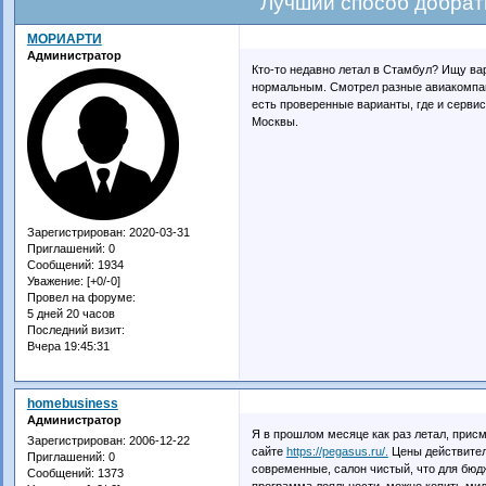
Лучший способ добрат
МОРИАРТИ
Администратор
Кто-то недавно летал в Стамбул? Ищу вар
нормальным. Смотрел разные авиакомпани
есть проверенные варианты, где и серви
Москвы.
Зарегистрирован
: 2020-03-31
Приглашений:
0
Сообщений:
1934
Уважение:
[+0/-0]
Провел на форуме:
5 дней 20 часов
Последний визит:
Вчера 19:45:31
homebusiness
Администратор
Я в прошлом месяце как раз летал, прис
Зарегистрирован
: 2006-12-22
сайте
https://pegasus.ru/.
Цены действитель
Приглашений:
0
современные, салон чистый, что для бю
Сообщений:
1373
программа лояльности, можно копить мили