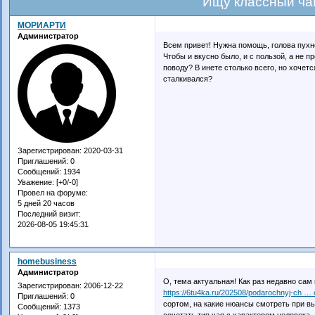
Ищу классный ча
МОРИАРТИ
Администратор
Всем привет! Нужна помощь, голова пухнет
Чтобы и вкусно было, и с пользой, а не 
поводу? В инете столько всего, но хочет
сталкивался?
Зарегистрирован
: 2020-03-31
Приглашений:
0
Сообщений:
1934
Уважение:
[+0/-0]
Провел на форуме:
5 дней 20 часов
Последний визит:
2026-08-05 19:45:31
homebusiness
Администратор
О, тема актуальная! Как раз недавно сам
Зарегистрирован
: 2006-12-22
https://6tu4ka.ru/202508/podarochnyj-ch …
Приглашений:
0
сортом, на какие нюансы смотреть при вы
Сообщений:
1373
сочетать тип чая с характером человека 