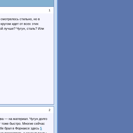
1
 смотрелось стильно, но в
кругом идет от всех этих
ой лучше? Чугун, сталь? Или
2
ва — на материал. Чугун долго
т тоже быстро. Многие сейчас
себе брал в Форнаксе здесь
5
вую посмотреть и консультанты