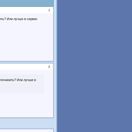
1
ить? Или лучше в сервис
2
 починить? Или лучше в