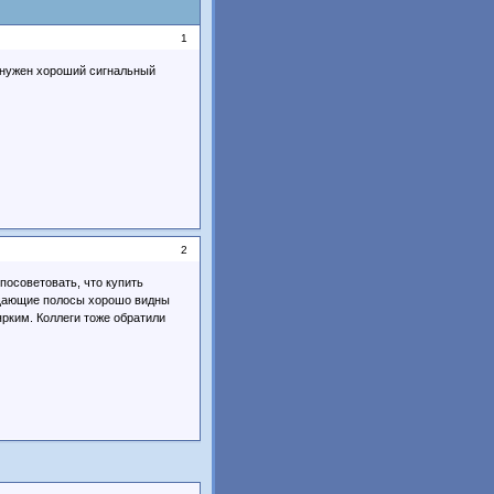
1
о нужен хороший сигнальный
2
 посоветовать, что купить
щающие полосы хорошо видны
ярким. Коллеги тоже обратили