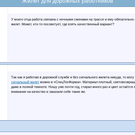
Жилет для дорожных работников
У моего отца работа связана с ночными сменами на трассе и ему обязательн
жилет. Может, кто-то посоветует, где взять качественный вариант?
Так как я работаю в дорожной службе и без сигнального жилета никуда, то могу
сигнальный жилет
можно в «СпецТехФорма». Материал плотный, световозвра
даже в полной темноте. Ношу уже почти год, стирал много раз и цвет остаётся 
внимание на качество и заказали себе такие же.