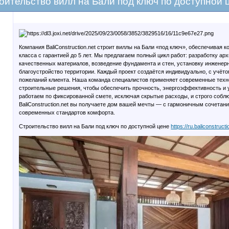
оительство вилл на Бали под ключ по доступной 
Компания BaliConstruction.net строит виллы на Бали «под ключ», обеспечивая
класса с гарантией до 5 лет. Мы предлагаем полный цикл работ: разработку арх
качественных материалов, возведение фундамента и стен, установку инженерн
благоустройство территории. Каждый проект создаётся индивидуально, с учёто
пожеланий клиента. Наша команда специалистов применяет современные техн
строительные решения, чтобы обеспечить прочность, энергоэффективность и 
работаем по фиксированной смете, исключая скрытые расходы, и строго собл
BaliConstruction.net вы получаете дом вашей мечты — с гармоничным сочетани
современных стандартов комфорта.
Строительство вилл на Бали под ключ по доступной цене
https://ru.baliconstructi