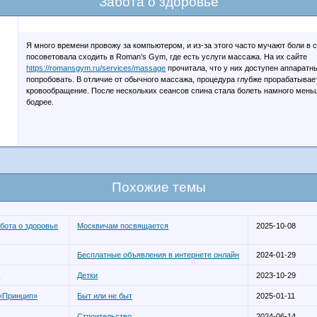
Забота о здоровье
Я много времени провожу за компьютером, и из-за этого часто мучают боли в 
посоветовала сходить в Roman’s Gym, где есть услуги массажа. На их сайте
https://romansgym.ru/services/massage
прочитала, что у них доступен аппаратн
попробовать. В отличие от обычного массажа, процедура глубже прорабатывае
кровообращение. После нескольких сеансов спина стала болеть намного меньш
бодрее.
Похожие темы
бота о здоровье
Москвичам посвящается
2025-10-08
Бесплатные объявления в интернете онлайн
2024-01-29
?
Детки
2023-10-29
 «Принцип»
Быт или не быт
2025-01-11
Строительство
2024-06-14