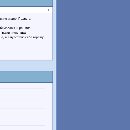
1
спине и шее. Подруга
ый массаж, и решила
т ткани и улучшает
е, и я чувствую себя гораздо