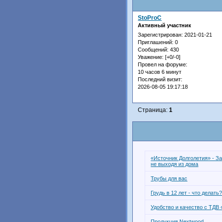
StoProC
Активный участник
Зарегистрирован
: 2021-01-21
Приглашений:
0
Сообщений:
430
Уважение:
[+0/-0]
Провел на форуме:
10 часов 6 минут
Последний визит:
2026-08-05 19:17:18
Страница:
1
«Источник Долголетия» - За
не выходя из дома
Трубы для вас
Грудь в 12 лет - что делать
Удобство и качество с ТДВ
Продукция Nextwood