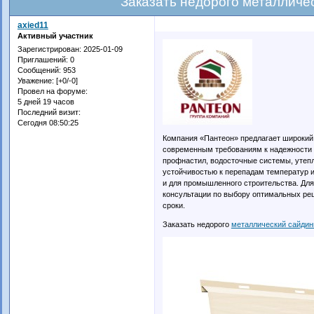
Заказать недорого металличе
axied11
Активный участник
Зарегистрирован
: 2025-01-09
Приглашений:
0
Сообщений:
953
Уважение:
[+0/-0]
Провел на форуме:
5 дней 19 часов
Последний визит:
Сегодня 08:50:25
Компания «Пантеон» предлагает широкий
современным требованиям к надежности и
профнастил, водосточные системы, утепл
устойчивостью к перепадам температур и
и для промышленного строительства. Для
консультации по выбору оптимальных ре
сроки.
Заказать недорого
металлический сайдинг