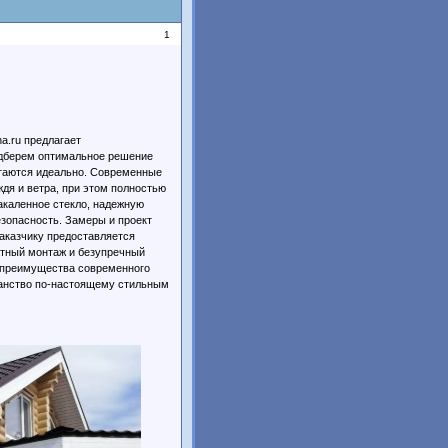
1
a.ru предлагает
одберем оптимальное решение
четаются идеально. Современные
дя и ветра, при этом полностью
акаленное стекло, надежную
езопасность. Замеры и проект
заказчику предоставляется
атный монтаж и безупречный
е преимущества современного
ранство по-настоящему стильным