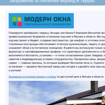
Безрамное остекление веранд и террас
Планируете преобразить террасу, беседку или балкон? Компания Bezramnie-okn
профессиональное безрамное остекление под ключ в Москве и области. Мы п
под ваш проект и бюджет, создавая пространство, где комфорт и эстетика со
стеклянные конструкции обеспечивают отличную шумоизоляцию, защиту от дож
сохраняют обзор и естественное освещение. В работе мы используем только з
фурнитуру и сертифицированные профили, что гарантирует долговечность и б
выполняются бесплатно, установка — в точно согласованные сроки. Каждому 
гарантия и индивидуальные условия сотрудничества. Прозрачные цены, аккур
сервис — главные причины, по которым выбирают Bezramnie-okna.ru. Оценит
остекления — закажите бесплатный замер уже сегодня и сделайте свое прост
и уютным!
Безрамное остекление веранд и террас
по доступной цене в Москве и области.