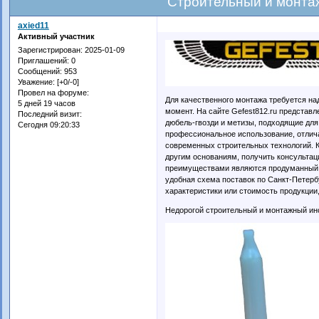
Строительный и монта
axied11
Активный участник
Зарегистрирован
: 2025-01-09
Приглашений:
0
Сообщений:
953
Уважение:
[+0/-0]
Провел на форуме:
Для качественного монтажа требуется на
5 дней 19 часов
момент. На сайте Gefest812.ru представ
Последний визит:
дюбель-гвозди и метизы, подходящие для
Сегодня 09:20:33
профессиональное использование, отлич
современных строительных технологий. К
другим основаниям, получить консультац
преимуществами являются продуманный а
удобная схема поставок по Санкт-Петербу
характеристики или стоимость продукции
Недорогой строительный и монтажный ин