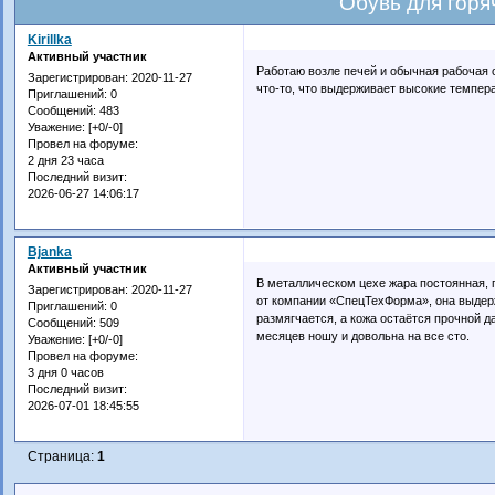
Обувь для горя
Kirillka
Активный участник
Работаю возле печей и обычная рабочая о
Зарегистрирован
: 2020-11-27
что-то, что выдерживает высокие темпер
Приглашений:
0
Сообщений:
483
Уважение:
[+0/-0]
Провел на форуме:
2 дня 23 часа
Последний визит:
2026-06-27 14:06:17
Bjanka
Активный участник
В металлическом цехе жара постоянная, 
Зарегистрирован
: 2020-11-27
от компании «СпецТехФорма», она выдер
Приглашений:
0
размягчается, а кожа остаётся прочной 
Сообщений:
509
месяцев ношу и довольна на все сто.
Уважение:
[+0/-0]
Провел на форуме:
3 дня 0 часов
Последний визит:
2026-07-01 18:45:55
Страница:
1