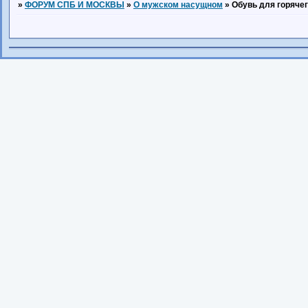
»
ФОРУМ СПБ И МОСКВЫ
»
О мужском насущном
»
Обувь для горячег