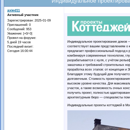
Индивидуальное проектирова
axied11
Активный участник
Зарегистрирован
: 2025-01-09
Приглашений:
0
Сообщений:
953
Уважение:
[+0/-0]
Провел на форуме:
Индивидуальное проектирование домов —
5 дней 19 часов
соответствует вашим представлениям о к
Последний визит:
предлагает профессиональный подход к р
Сегодня 16:00:44
комбинируя современные технологии, глу
разрабатывается с нуля, с учётом релье
заказчика и требований строительных н
проработка всех этапов: от концепции и
Благодаря этому будущий дом получаетс
долговечным. Стоимость проектирования 
высоком уровне качества. Для максимал
участок, а также возможность очных кон
получить проект, полностью адаптированн
архитектурным бюро — специалисты помо
Индивидуальные проекты коттеджей в Мо