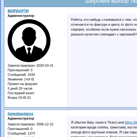
Широкий выбор тк
МОРИАРТИ
Администратор
Ребята, кто-нибудь сталкивался с тем, ч
отличается по фактуре и цвету от фото н
сюрприз, особенно если нужно несколько
реально качество совпадает с картинкой?
Зарегистрирован
: 2020-03-31
Приглашений:
0
Сообщений:
1934
Уважение:
[+0/-0]
Провел на форуме:
5 дней 20 часов
Последний визит:
Вчера 19:45:31
homebusiness
Администратор
Я обычно беру ткани в Tkani.Land
https://
Зарегистрирован
: 2006-12-22
категории вроде хлопка, трикотажа, кост
Приглашений:
0
иногда фото крупным планом. Я сам пару 
Сообщений:
1373
плотность как заявлено. Если заказывае