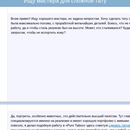
Ищу мастера для сложной тату
Всем привет! Ищу хорошего мастера, но задача непростая. Хочу сделать тату 
была максимально похожа, с проработкой мельчайших деталей. Боюсь, что не 
работу, да и чтобы стиль реализм был на высоте. Может, кто сталкивался? Куд
запросом, чтобы не испортить кожу?
Да, портреты, особенно животных, это действительно высший пилотаж. Тут гла
специализируется именно на реализме и имеет хорошую портфолио с живыми 
повезло, я делал подобную работу в «Pure Tattoo» здесь советую
сделать тату
раз щепетильно относятся к эскизам, могут долго прорабатывать его с тобой, ч