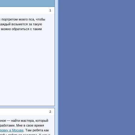
1
с портретом моего пса, чтобы
каждый возьмется за такую
а можно обратиться с таким
2
вное — найти мастера, который
работами. Мне в свое время
ировку в Москве
. Там ребята как
тобы добиться сходства. У них и