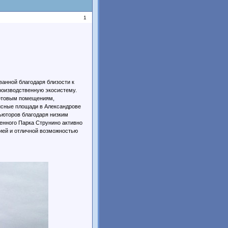
1
ванной благодаря близости к
роизводственную экосистему.
 готовым помещениям,
исные площади в Александрове
ьюторов благодаря низким
енного Парка Струнино активно
цией и отличной возможностью