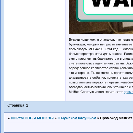
Будучи новичком, я опасался, что первы
букмекера, который не просто заманивает,
промокодом MEGA200. Этот код — словно 
больше пространства для маневра. Регис
смс с паролем, выбрал валюту и в специ
счете появилась идентичная сумма. Важн
определенное количество ставок (обычно
это и хорошо. Ты не можешь просто получ
анализировать события, понимать, как р
позволили мне пережить первые, неизбежн
благодарностью вспоминаю, что начал с
MelBet. Советую использовать этот
промо
Страница:
1
»
ФОРУМ СПБ И МОСКВЫ
»
О мужском насущном
»
Промокод Мелбет 