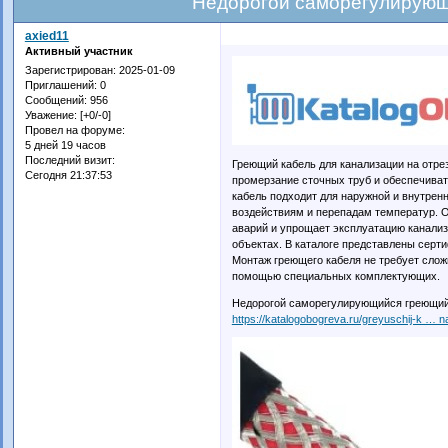
Недорогой саморегулирующ
axied11
Активный участник
Зарегистрирован
: 2025-01-09
Приглашений:
0
Сообщений:
956
Уважение:
[+0/-0]
Провел на форуме:
5 дней 19 часов
Последний визит:
Греющий кабель для канализации на отр
Сегодня 21:37:53
промерзание сточных труб и обеспечиват
кабель подходит для наружной и внутренн
воздействиям и перепадам температур. О
аварий и упрощает эксплуатацию канали
объектах. В каталоге представлены серт
Монтаж греющего кабеля не требует сложн
помощью специальных комплектующих.
Недорогой саморегулирующийся греющий 
https://katalogobogreva.ru/greyuschij-k … nal