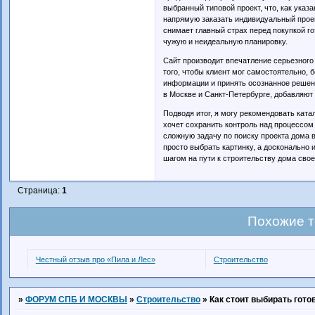
выбранный типовой проект, что, как указ
напрямую заказать индивидуальный проект
снимает главный страх перед покупкой г
чужую и неидеальную планировку.
Сайт производит впечатление серьезного 
того, чтобы клиент мог самостоятельно, 
информации и принять осознанное решен
в Москве и Санкт-Петербурге, добавляют
Подводя итог, я могу рекомендовать ката
хочет сохранить контроль над процессом
сложную задачу по поиску проекта дома 
просто выбрать картинку, а досконально
шагом на пути к строительству дома сво
Страница:
1
Похожие 
Честный отзыв про «Пила и Лес»
Строительство
»
ФОРУМ СПБ И МОСКВЫ
»
Строительство
»
Как стоит выбирать гото