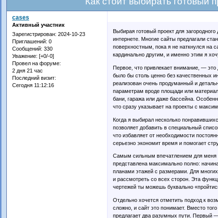
Как стоит выбирать готовый п
cases
Активный участник
Выбирая готовый проект для загородного
Зарегистрирован
: 2024-10-23
интернете. Многие сайты предлагали ста
Приглашений:
0
поверхностным, пока я не наткнулся на 
Сообщений:
330
кардинально другим, и именно этим я хоч
Уважение:
[+0/-0]
Провел на форуме:
Первое, что привлекает внимание, — это 
2 дня 21 час
было бы столь ценно без качественных и
Последний визит:
реализован очень продуманный и детальн
Сегодня 11:12:16
параметрам вроде площади или материала
бани, гаража или даже бассейна. Особен
что сразу указывает на проекты с макси
Когда я выбирал несколько понравившихс
позволяет добавить в специальный список
что избавляет от необходимости постоян
серьезно экономит время и помогает стр
Самым сильным впечатлением для меня с
представлена максимально полно: начин
планами этажей с размерами. Для многих
и рассмотреть со всех сторон. Эта функ
чертежей ты можешь буквально «пройтись
Отдельно хочется отметить подход к воз
сложно, и сайт это понимает. Вместо того
предлагает два разумных пути. Первый —