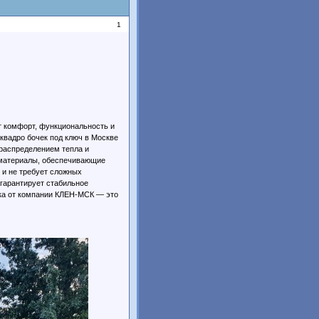
1
ит комфорт, функциональность и
квадро бочек под ключ в Москве
распределением тепла и
 материалы, обеспечивающие
 и не требует сложных
 гарантирует стабильное
чка от компании КЛЕН-МСК — это