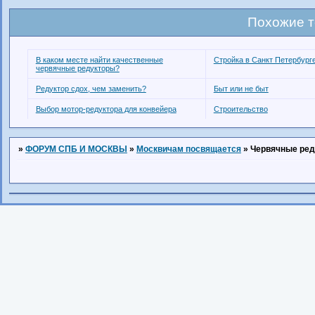
Похожие 
В каком месте найти качественные
Стройка в Санкт Петербург
червячные редукторы?
Редуктор сдох, чем заменить?
Быт или не быт
Выбор мотор-редуктора для конвейера
Строительство
»
ФОРУМ СПБ И МОСКВЫ
»
Москвичам посвящается
»
Червячные ре