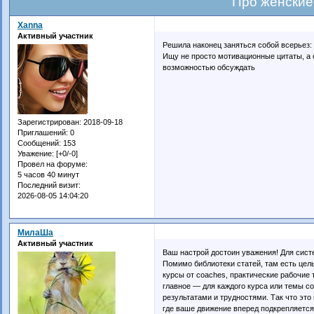
Про женские
Xanna
Активный участник
Решила наконец заняться собой всерьез:
Ищу не просто мотивационные цитаты, а
возможностью обсуждать
Зарегистрирован
: 2018-09-18
Приглашений:
0
Сообщений:
153
Уважение:
[+0/-0]
Провел на форуме:
5 часов 40 минут
Последний визит:
2026-08-05 14:04:20
МилаШа
Активный участник
Ваш настрой достоин уважения! Для сист
Помимо библиотеки статей, там есть це
курсы от coaches, практические рабочие
главное — для каждого курса или темы со
результатами и трудностями. Так что эт
где ваше движение вперед подкрепляется