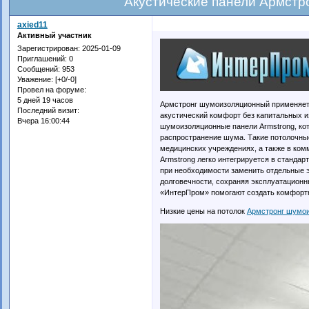
Акустические панели Армст
axied11
Активный участник
Зарегистрирован
: 2025-01-09
Приглашений:
0
Сообщений:
953
Уважение:
[+0/-0]
Провел на форуме:
5 дней 19 часов
Армстронг шумоизоляционный применяетс
Последний визит:
акустический комфорт без капитальных и
Вчера 16:00:44
шумоизоляционные панели Armstrong, ко
распространение шума. Такие потолочны
медицинских учреждениях, а также в ко
Armstrong легко интегрируется в станда
при необходимости заменить отдельные 
долговечности, сохраняя эксплуатационн
«ИнтерПром» помогают создать комфорт
Низкие цены на потолок
Армстронг шумо