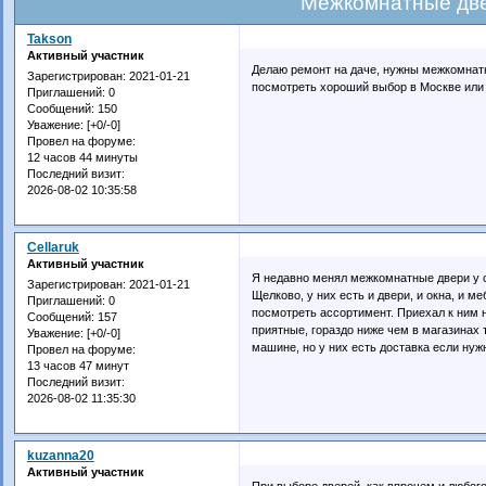
Межкомнатные две
Takson
Активный участник
Делаю ремонт на даче, нужны межкомнатн
Зарегистрирован
: 2021-01-21
посмотреть хороший выбор в Москве или
Приглашений:
0
Сообщений:
150
Уважение:
[+0/-0]
Провел на форуме:
12 часов 44 минуты
Последний визит:
2026-08-02 10:35:58
Cellaruk
Активный участник
Я недавно менял межкомнатные двери у 
Зарегистрирован
: 2021-01-21
Щелково, у них есть и двери, и окна, и м
Приглашений:
0
посмотреть ассортимент. Приехал к ним н
Сообщений:
157
приятные, гораздо ниже чем в магазинах 
Уважение:
[+0/-0]
машине, но у них есть доставка если нуж
Провел на форуме:
13 часов 47 минут
Последний визит:
2026-08-02 11:35:30
kuzanna20
Активный участник
При выборе дверей, как впрочем и любого