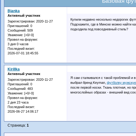
Базовая фу
Bjanka
Активный участник
Купили недавно несколько недорогих футб
Зарегистрирован
: 2020-11-27
Подскажите, где в Минске можно найти к
Приглашений:
0
подходила под повседневный стиль?
Сообщений:
509
Уважение:
[+0/-0]
Провел на форуме:
3 дня 0 часов
Последний визит:
2026-07-01 18:45:55
Kirillka
Активный участник
Я сам сталкивался с такой проблемой и в
Зарегистрирован
: 2020-11-27
выбрал бренд Keyman,
футболку мужскую
Приглашений:
0
после первой носки. Ткань плотная, но пр
Сообщений:
483
многослойных образах - внешний вид сох
Уважение:
[+0/-0]
Провел на форуме:
2 дня 23 часа
Последний визит:
2026-06-27 14:06:17
Страница:
1