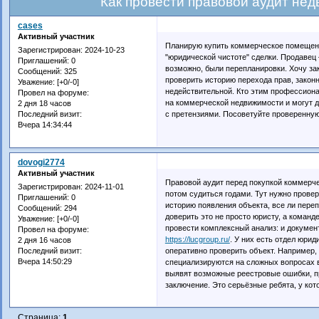
Как провести правовой аудит не
cases
Активный участник
Планирую купить коммерческое помещени
Зарегистрирован
: 2024-10-23
"юридической чистоте" сделки. Продавец
Приглашений:
0
возможно, были перепланировки. Хочу зак
Сообщений:
325
проверить историю перехода прав, закон
Уважение:
[+0/-0]
недействительной. Кто этим профессион
Провел на форуме:
на коммерческой недвижимости и могут д
2 дня 18 часов
с претензиями. Посоветуйте проверенную
Последний визит:
Вчера 14:34:44
dovogi2774
Активный участник
Правовой аудит перед покупкой коммерче
Зарегистрирован
: 2024-11-01
потом судиться годами. Тут нужно прове
Приглашений:
0
историю появления объекта, все ли пере
Сообщений:
294
доверить это не просто юристу, а команд
Уважение:
[+0/-0]
провести комплексный анализ: и докуме
Провел на форуме:
https://lucgroup.ru/
. У них есть отдел юри
2 дня 16 часов
оперативно проверить объект. Например,
Последний визит:
Вчера 14:50:29
специализируются на сложных вопросах в
выявят возможные реестровые ошибки, про
заключение. Это серьёзные ребята, у ко
Страница:
1