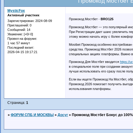
Промокод Мостбет 
MysticFox
Активный участник
Промокод Мостбет -
BRO125
Зарегистрирован
: 2024-08-09
Приглашений:
0
Промокод Мостбет — это популярный инс
Сообщений:
14
При Регистрации дает шанс увеличить пе
Уважение:
[+0/-0]
этому можно начать игру с более комфо
Провел на форуме:
1 час 57 минут
Mostbet Промокод особенно востребован 
Последний визит:
средства. Промокод Мостбет 2026 позвол
2026-04-15 19:17:21
специальных акциях платформы. Важно в
Промокод Для Мостбет вводится
https://u
в специальное поле при создании аккаун
лучше использовать его сразу после пол
Если вы ищете Промокод На Мостбет, об
Промокод 2026 помогает получить выгодн
использования платформы.
Страница:
1
»
ФОРУМ СПБ И МОСКВЫ
»
Досуг
»
Промокод Мостбет Бонус до 100%