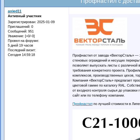
Профнастил с доста
axied11
Активный участник
Зарегистрирован
: 2025-01-09
Приглашений:
0
Сообщений:
951
Уважение:
[+0/-0]
Провел на форуме:
5 дней 19 часов
Последний визит:
Сегодня 14:59:18
Профнастил от завода «ВекторСталь» — 
стеновых ограждений и несущих перекры
позволяет выпускать листы с различной 
требования конкретного проекта. Профил
комплексов, производственных цехов, то
Компания «ВекторСталь» предлагает про
цветовой гамме по каталогу RAL. Собств
от входного контроля сырья до упаковки 
сайт или по телефону компании.
Профнастил
по лучшей стоимости в Липе