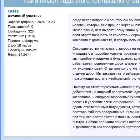
Как я нашел надежного поставщика спе
cases
Активный участник
Когда встал вопрос о масштабном обновл
Зарегистрирован
: 2024-10-23
человек, который уже прошел через множ
Приглашений:
0
менее важно, чем выбрать саму машину. 
Сообщений:
325
себя ответственность за качество и серв
Уважение:
[+0/-0]
компании «Проминвест», и теперь могу с
Провел на форуме:
2 дня 18 часов
Сотрудничество началось с запроса на 
Последний визит:
«продать», а подробно консультировали п
Вчера 14:34:44
мы приобрели надежные бульдозеры, кото
работ взяли проверенные фронтальные п
интенсивных смен. Отдельно хочу отмети
отделки дорог. Мы заказали автогрейдеры
позволившие достичь необходимой плотн
Почему же стоит обратиться именно в эт
действительно широкий ассортимент. Зде
котлованов, и специализированные гусе
работы в условиях сложного рельефа — в
одним ответственным подрядчиком, котор
постгарантийного обслуживания. Я лично
вся техника поставляется с полным паке
быстро. Сейчас все наши объекты обеспе
«Проминвест» как проверенного партнера