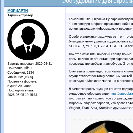
Оборудование для окраск
МОРИАРТИ
Администратор
Компания СпецОкраска.Ру зарекомендовал
энциклопедия в сфере промышленной и с
исчерпывающую информацию и решения 
Особого внимания заслуживает то, что о
благодаря чему удается поддерживать ко
SCHTAER, YOKIJI, HYVST, DSTECH, а так
Хочется отметить широкий спектр приме
промышленных объектах: при окраске сам
производстве мебели и автобусов. Это п
Зарегистрирован
: 2020-03-31
Приглашений:
0
Ключевым преимуществом является компл
Сообщений:
1934
осуществляет поставку запасных частей
Уважение:
[+0/-0]
на складе в Москве и частично в региона
Провел на форуме:
5 дней 20 часов
В качестве рекомендации хочется подчер
Последний визит:
окрасочное оборудование
https://specokr
2026-08-05 19:45:31
инструмент, но и грамотное сопровожден
мировых лидерах отрасли, что делает э
Wagner, Titan, Sata, Kremlin и другими и