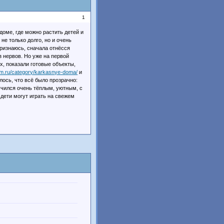
1
доме, где можно растить детей и
 не только долго, но и очень
Признаюсь, сначала отнёсся
з нервов. Но уже на первой
х, показали готовые объекты,
dom.ru/category/karkasnye-doma/
и
ось, что всё было прозрачно:
учился очень тёплым, уютным, с
 дети могут играть на свежем