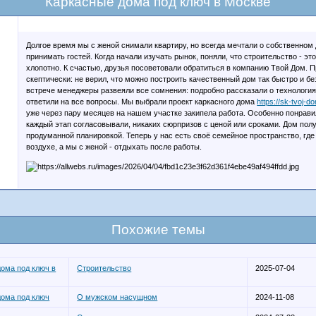
Каркасные дома под ключ в Москве
Долгое время мы с женой снимали квартиру, но всегда мечтали о собственном 
принимать гостей. Когда начали изучать рынок, поняли, что строительство - это
хлопотно. К счастью, друзья посоветовали обратиться в компанию Твой Дом. 
скептически: не верил, что можно построить качественный дом так быстро и бе
встрече менеджеры развеяли все сомнения: подробно рассказали о технология
ответили на все вопросы. Мы выбрали проект каркасного дома
https://sk-tvoj-
уже через пару месяцев на нашем участке закипела работа. Особенно понравил
каждый этап согласовывали, никаких сюрпризов с ценой или сроками. Дом пол
продуманной планировкой. Теперь у нас есть своё семейное пространство, где
воздухе, а мы с женой - отдыхать после работы.
Похожие темы
дома под ключ в
Строительство
2025-07-04
дома под ключ
О мужском насущном
2024-11-08