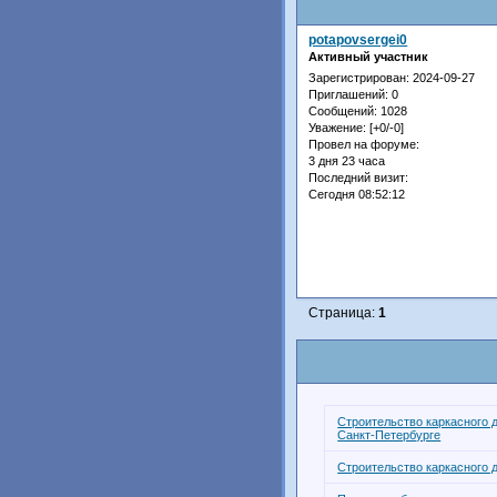
potapovsergei0
Активный участник
Зарегистрирован
: 2024-09-27
Приглашений:
0
Сообщений:
1028
Уважение:
[+0/-0]
Провел на форуме:
3 дня 23 часа
Последний визит:
Сегодня 08:52:12
Страница:
1
Строительство каркасного 
Санкт-Петербурге
Строительство каркасного 