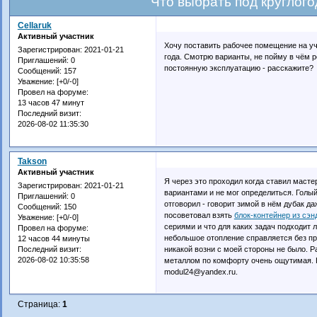
Что выбрать под круглог
Cellaruk
Активный участник
Хочу поставить рабочее помещение на уч
Зарегистрирован
: 2021-01-21
года. Смотрю варианты, не пойму в чём 
Приглашений:
0
постоянную эксплуатацию - расскажите?
Сообщений:
157
Уважение:
[+0/-0]
Провел на форуме:
13 часов 47 минут
Последний визит:
2026-08-02 11:35:30
Takson
Активный участник
Я через это проходил когда ставил маст
Зарегистрирован
: 2021-01-21
вариантами и не мог определиться. Голы
Приглашений:
0
отговорил - говорит зимой в нём дубак д
Сообщений:
150
посоветовал взять
блок-контейнер из сэн
Уважение:
[+0/-0]
сериями и что для каких задач подходит 
Провел на форуме:
небольшое отопление справляется без пр
12 часов 44 минуты
никакой возни с моей стороны не было. Ра
Последний визит:
2026-08-02 10:35:58
металлом по комфорту очень ощутимая. Но
modul24@yandex.ru.
Страница:
1