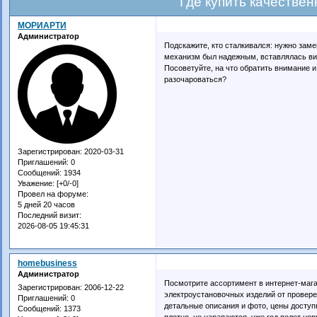
Где купить качествен
МОРИАРТИ
Администратор
Подскажите, кто сталкивался: нужно заме
механизм был надежным, вставлялась вилк
Посоветуйте, на что обратить внимание и 
разочароваться?
Зарегистрирован
: 2020-03-31
Приглашений:
0
Сообщений:
1934
Уважение:
[+0/-0]
Провел на форуме:
5 дней 20 часов
Последний визит:
2026-08-05 19:45:31
homebusiness
Администратор
Посмотрите ассортимент в интернет-ма
Зарегистрирован
: 2006-12-22
электроустановочных изделий от провере
Приглашений:
0
детальные описания и фото, цены доступ
Сообщений:
1373
плотно, не царапаются, уже год полет но