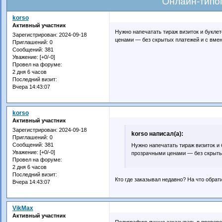
Онлайн‑типо
korso
Активный участник
Нужно напечатать тираж визиток и букле
Зарегистрирован
: 2024-09-18
ценами — без скрытых платежей и с вме
Приглашений:
0
Сообщений:
381
Уважение:
[+0/-0]
Провел на форуме:
2 дня 6 часов
Последний визит:
Вчера 14:43:07
korso
Активный участник
Зарегистрирован
: 2024-09-18
korso написал(а):
Приглашений:
0
Сообщений:
381
Нужно напечатать тираж визиток и
Уважение:
[+0/-0]
прозрачными ценами — без скрыты
Провел на форуме:
2 дня 6 часов
Последний визит:
Кто где заказывал недавно? На что обрат
Вчера 14:43:07
VikMax
Активный участник
Полиграфию лучше заказывать в провере