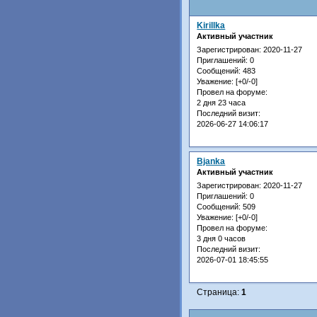
Kirillka
Активный участник
Зарегистрирован
: 2020-11-27
Приглашений:
0
Сообщений:
483
Уважение:
[+0/-0]
Провел на форуме:
2 дня 23 часа
Последний визит:
2026-06-27 14:06:17
Bjanka
Активный участник
Зарегистрирован
: 2020-11-27
Приглашений:
0
Сообщений:
509
Уважение:
[+0/-0]
Провел на форуме:
3 дня 0 часов
Последний визит:
2026-07-01 18:45:55
Страница:
1