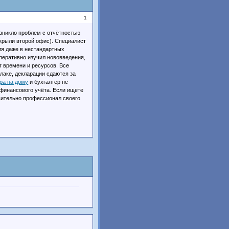
1
озникло проблем с отчётностью
ткрыли второй офис). Специалист
ия даже в нестандартных
оперативно изучил нововведения,
т времени и ресурсов. Все
лаке, декларации сдаются за
ера на дому
и бухгалтер не
финансового учёта. Если ищете
твительно профессионал своего