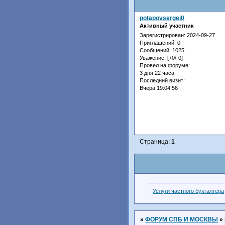
potapovsergei0
Активный участник
Зарегистрирован
: 2024-09-27
Приглашений:
0
Сообщений:
1025
Уважение:
[+0/-0]
Провел на форуме:
3 дня 22 часа
Последний визит:
Вчера 19:04:56
Страница:
1
Услуги частного бухгалтера
»
ФОРУМ СПБ И МОСКВЫ
»