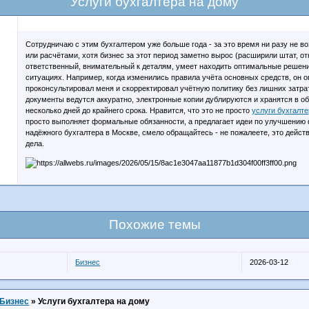
Услуги бухгалтера на дому
Сотрудничаю с этим бухгалтером уже больше года - за это время ни разу не в
или расчётами, хотя бизнес за этот период заметно вырос (расширили штат, о
ответственный, внимательный к деталям, умеет находить оптимальные решен
ситуациях. Например, когда изменились правила учёта основных средств, он 
проконсультировал меня и скорректировал учётную политику без лишних затра
документы ведутся аккуратно, электронные копии дублируются и хранятся в об
несколько дней до крайнего срока. Нравится, что это не просто
услуги бухгалт
просто выполняет формальные обязанности, а предлагает идеи по улучшению 
надёжного бухгалтера в Москве, смело обращайтесь - не пожалеете, это дейс
дела.
Похожие темы
Бизнес
2026-03-12
Бизнес
»
Услуги бухгалтера на дому