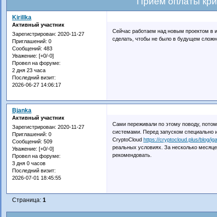
Прием оплаты кр
Kirillka
Активный участник
Сейчас работаем над новым проектом в и
Зарегистрирован
: 2020-11-27
сделать, чтобы не было в будущем сложн
Приглашений:
0
Сообщений:
483
Уважение:
[+0/-0]
Провел на форуме:
2 дня 23 часа
Последний визит:
2026-06-27 14:06:17
Bjanka
Активный участник
Сами переживали по этому поводу, пото
Зарегистрирован
: 2020-11-27
системами. Перед запуском специально 
Приглашений:
0
CryptoCloud
https://cryptocloud.plus/blog/i
Сообщений:
509
реальных условиях. За несколько месяце
Уважение:
[+0/-0]
рекомендовать.
Провел на форуме:
3 дня 0 часов
Последний визит:
2026-07-01 18:45:55
Страница:
1