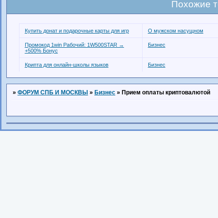
Похожие 
Купить донат и подарочные карты для игр
О мужском насущном
Промокод 1win Рабочий: 1W500STAR →
Бизнес
+500% Бонус
Крипта для онлайн-школы языков
Бизнес
»
ФОРУМ СПБ И МОСКВЫ
»
Бизнес
»
Прием оплаты криптовалютой